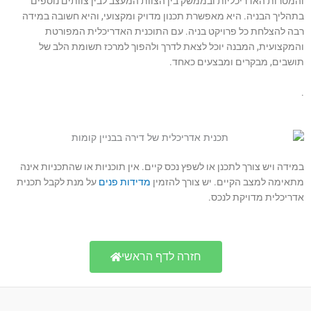
והמטרות האדריכליות ובממשק בין הצוות המעצב לבין צוותים נוספים
בתהליך הבניה. היא מאפשרת תכנון מדויק ומקצועי, והיא חשובה במידה
רבה להצלחת כל פרויקט בניה. עם התוכנית האדריכלית המפורטת
והמקצועית, המבנה יוכל לצאת לדרך ולהפוך למרכז תשומת הלב של
תושבים, מבקרים ומבצעים כאחד.
.
במידה ויש צורך לתכנן או לשפץ נכס קיים. אין תוכניות או שהתכניות אינה
מתאימה למצב הקיים. יש צורך להזמין
מדידות פנים
על מנת לקבל תכנית
אדריכלית מדויקת לנכס.
חזרה לדף הראשי