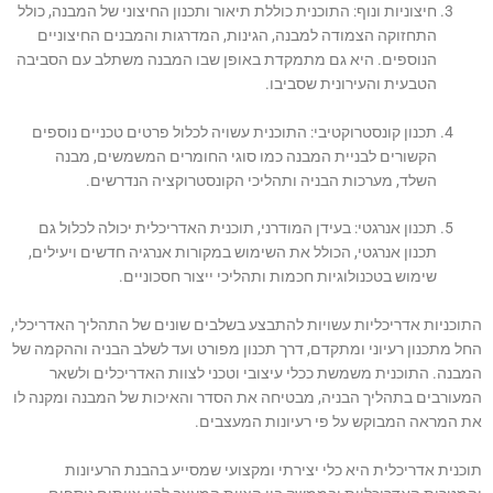
חיצוניות ונוף: התוכנית כוללת תיאור ותכנון החיצוני של המבנה, כולל
התחזוקה הצמודה למבנה, הגינות, המדרגות והמבנים החיצוניים
הנוספים. היא גם מתמקדת באופן שבו המבנה משתלב עם הסביבה
הטבעית והעירונית שסביבו.
תכנון קונסטרוקטיבי: התוכנית עשויה לכלול פרטים טכניים נוספים
הקשורים לבניית המבנה כמו סוגי החומרים המשמשים, מבנה
השלד, מערכות הבניה ותהליכי הקונסטרוקציה הנדרשים.
תכנון אנרגטי: בעידן המודרני, תוכנית האדריכלית יכולה לכלול גם
תכנון אנרגטי, הכולל את השימוש במקורות אנרגיה חדשים ויעילים,
שימוש בטכנולוגיות חכמות ותהליכי ייצור חסכוניים.
התוכניות אדריכליות עשויות להתבצע בשלבים שונים של התהליך האדריכלי,
החל מתכנון רעיוני ומתקדם, דרך תכנון מפורט ועד לשלב הבניה וההקמה של
המבנה. התוכנית משמשת ככלי עיצובי וטכני לצוות האדריכלים ולשאר
המעורבים בתהליך הבניה, מבטיחה את הסדר והאיכות של המבנה ומקנה לו
את המראה המבוקש על פי רעיונות המעצבים.
תוכנית אדריכלית היא כלי יצירתי ומקצועי שמסייע בהבנת הרעיונות